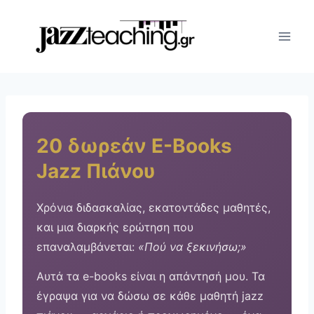
Skip
to
content
20 δωρεάν E-Books
Jazz Πιάνου
Χρόνια διδασκαλίας, εκατοντάδες μαθητές,
και μια διαρκής ερώτηση που
επαναλαμβάνεται:
«Πού να ξεκινήσω;»
Αυτά τα e-books είναι η απάντησή μου. Τα
έγραψα για να δώσω σε κάθε μαθητή jazz