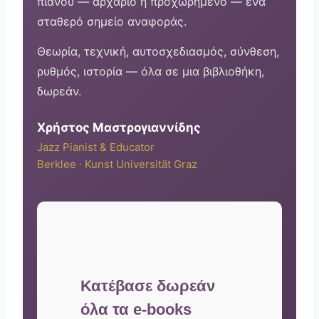
πιάνου — αρχάριο ή προχωρημένο — ένα
σταθερό σημείο αναφοράς.
Θεωρία, τεχνική, αυτοσχεδιασμός, σύνθεση,
ρυθμός, ιστορία — όλα σε μια βιβλιοθήκη,
δωρεάν.
Χρήστος Μαστρογιαννίδης
Jazz Pianist & Educator
Berklee · Kunst Universität Graz
Κατέβασε δωρεάν
όλα τα e-books