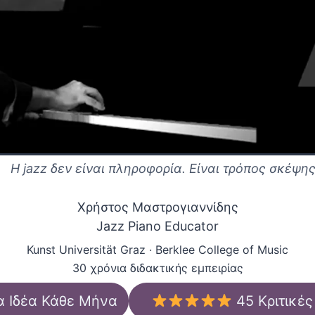
Η jazz δεν είναι πληροφορία. Είναι τρόπος σκέψης
Χρήστος Μαστρογιαννίδης
Jazz Piano Educator
Kunst Universität Graz · Berklee College of Music
30 χρόνια διδακτικής εμπειρίας
α Ιδέα Κάθε Μήνα
45 Κριτικές