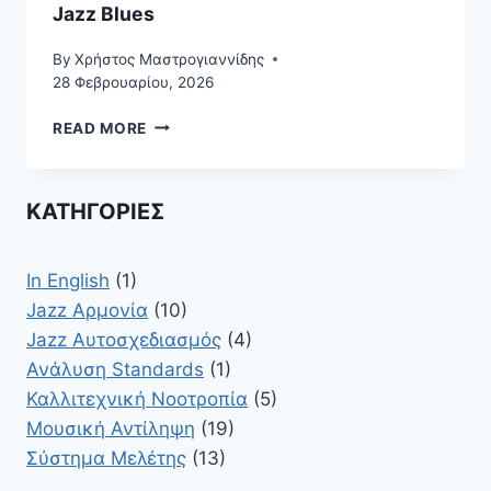
Jazz Blues
By
Χρήστος Μαστρογιαννίδης
28 Φεβρουαρίου, 2026
BLUES
READ MORE
PIANO:
ΠΏΣ
ΝΑ
ΚΑΤΗΓΟΡΊΕΣ
ΚΑΤΑΝΟΉΣΕΙΣ
ΤΗ
ΔΟΜΉ,
In English
(1)
ΤΗΝ
ΑΡΜΟΝΊΑ
Jazz Αρμονία
(10)
ΚΑΙ
Jazz Αυτοσχεδιασμός
(4)
ΤΗ
Ανάλυση Standards
(1)
ΓΛΏΣΣΑ
Καλλιτεχνική Νοοτροπία
(5)
ΤΟΥ
JAZZ
Μουσική Αντίληψη
(19)
BLUES
Σύστημα Μελέτης
(13)