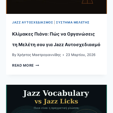
JAZZ ΑΥΤΟΣΧΕΔΙΑΣΜΌΣ
|
ΣΎΣΤΗΜΑ ΜΕΛΈΤΗΣ
Κλίμακες Πιάνο: Πώς να Οργανώσεις
τη Μελέτη σου για Jazz Αυτοσχεδιασμό
By
Χρήστος Μαστρογιαννίδης
23 Μαρτίου, 2026
ΚΛΊΜΑΚΕΣ
READ MORE
ΠΙΆΝΟ:
ΠΏΣ
ΝΑ
ΟΡΓΑΝΏΣΕΙΣ
ΤΗ
ΜΕΛΈΤΗ
ΣΟΥ
ΓΙΑ
JAZZ