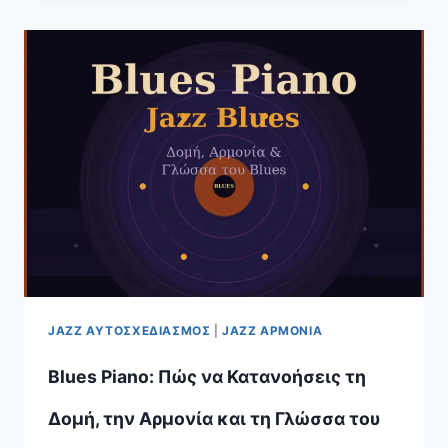
JAZZ
LICKS:
ΠΟΙΑ
ΕΊΝΑΙ
Η
ΠΡΑΓΜΑΤΙΚΉ
ΓΛΏΣΣΑ
ΤΟΥ
ΑΥΤΟΣΧΕΔΙΑΣΜΟΎ;
JAZZ ΑΥΤΟΣΧΕΔΙΑΣΜΌΣ
|
JAZZ ΑΡΜΟΝΊΑ
Blues Piano: Πώς να Κατανοήσεις τη
Δομή, την Αρμονία και τη Γλώσσα του