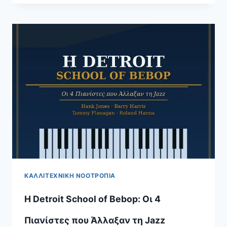
ΜΕΓΆΛΗ
ΟΘΌΝΗ:
4
ΤΑΙΝΊΕΣ
ΠΟΥ
ΚΆΘΕ
ΜΟΥΣΙΚΌΣ
ΠΡΈΠΕΙ
ΝΑ
ΈΧΕΙ
ΔΕΙ
ΚΑΛΛΙΤΕΧΝΙΚΉ ΝΟΟΤΡΟΠΊΑ
Η Detroit School of Bebop: Οι 4
Πιανίστες που Άλλαξαν τη Jazz