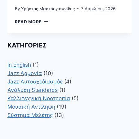
By
Χρήστος Μαστρογιαννίδης
7 Απριλίου, 2026
Η
READ MORE
DETROIT
SCHOOL
OF
ΚΑΤΗΓΟΡΊΕΣ
BEBOP:
ΟΙ
4
In English
(1)
ΠΙΑΝΊΣΤΕΣ
ΠΟΥ
Jazz Αρμονία
(10)
ΆΛΛΑΞΑΝ
Jazz Αυτοσχεδιασμός
(4)
ΤΗ
Ανάλυση Standards
(1)
JAZZ
Καλλιτεχνική Νοοτροπία
(5)
Μουσική Αντίληψη
(19)
Σύστημα Μελέτης
(13)