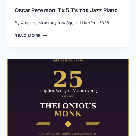
Oscar Peterson: Τα 5 T’s του Jazz Piano
By
Χρήστος Μαστρογιαννίδης
11 Μαΐου, 2026
OSCAR
READ MORE
PETERSON:
ΤΑ
5
T’S
ΤΟΥ
JAZZ
PIANO