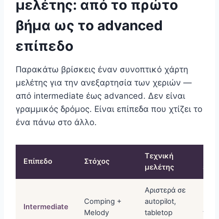
μελέτης: από το πρώτο
βήμα ως το advanced
επίπεδο
Παρακάτω βρίσκεις έναν συνοπτικό χάρτη
μελέτης για την ανεξαρτησία των χεριών —
από intermediate έως advanced. Δεν είναι
γραμμικός δρόμος. Είναι επίπεδα που χτίζει το
ένα πάνω στο άλλο.
Τεχνική
Σημ
Επίπεδο
Στόχος
μελέτης
επιτ
Αριστερά σε
Μπορ
Comping +
autopilot,
μιλά
Intermediate
Melody
tabletop
παίζ